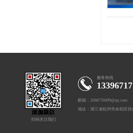
服务热线
13396717
邮箱：2668750499@qq.com
地址：浙江省杭州市余杭区径山
扫码关注我们