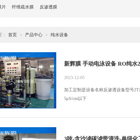
膜片
纤维疏水膜
反渗透膜
置：
首页
>
产品中心
>
纯水设备
新辉膜 手动电泳设备 RO纯水
2023-12-05
加工定制是设备名称反渗透设备型号2T规
5μS/cm以下
3吨-含沙滤碳滤带清洗-单级化