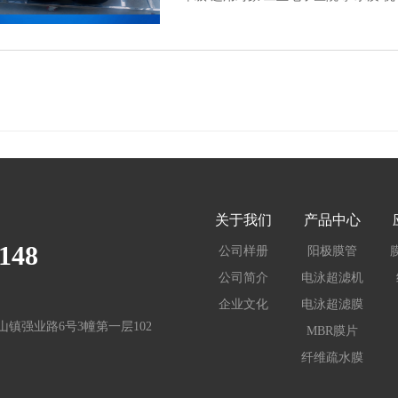
关于我们
产品中心
148
公司样册
阳极膜管
公司简介
电泳超滤机
企业文化
电泳超滤膜
镇强业路6号3幢第一层102
MBR膜片
纤维疏水膜