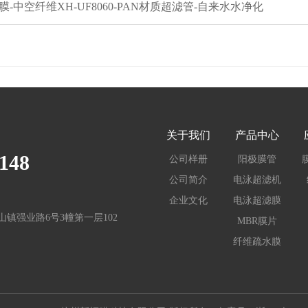
膜-中空纤维XH-UF8060-PAN材质超滤管-自来水水净化
关于我们
产品中心
148
公司样册
阳极膜管
公司简介
电泳超滤机
企业文化
电泳超滤膜
镇强业路6号3幢第一层102
MBR膜片
纤维疏水膜