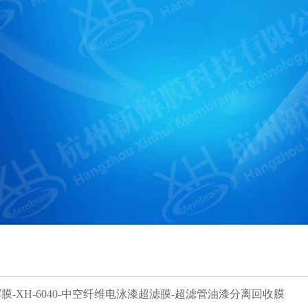
新辉膜-XH-6040-中空纤维电泳漆超滤膜-超滤管油漆分离回收膜