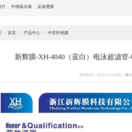
膜片
纤维疏水膜
反渗透膜
置：
首页
>
产品中心
>
中空纤维膜
新辉膜-XH-4040（蓝白）电泳超滤
发布时间：2023-11-24 浏览：[
0
]